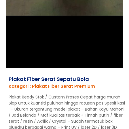
Plakat Fiber Serat Sepatu Bola
Kategori : Plakat Fiber Serat Premium
Plakat Ready Stok / Custom Proses Cepat harga murah
Siap untuk kuantiti puluhan hingga ratusan pcs Spesifikasi
: – Ukuran tergantung model plakat – Bahan Kayu Mahoni
/ Jati Belanda / Mdf kualitas terbaik + Timah putih / fiber
serat / resin / Akrilik / Crystal – Sudah termasuk box
bluedru berbagai warna – Print UV / laser 2D / laser 3D