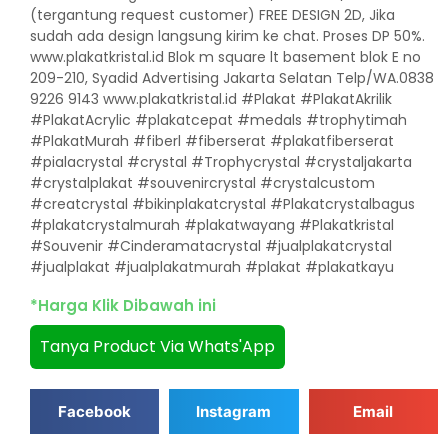
(tergantung request customer) FREE DESIGN 2D, Jika
sudah ada design langsung kirim ke chat. Proses DP 50%.
www.plakatkristal.id Blok m square lt basement blok E no
209-210, Syadid Advertising Jakarta Selatan Telp/WA.0838
9226 9143 www.plakatkristal.id #Plakat #PlakatAkrilik
#PlakatAcrylic #plakatcepat #medals #trophytimah
#PlakatMurah #fiberl #fiberserat #plakatfiberserat
#pialacrystal #crystal #Trophycrystal #crystaljakarta
#crystalplakat #souvenircrystal #crystalcustom
#creatcrystal #bikinplakatcrystal #Plakatcrystalbagus
#plakatcrystalmurah #plakatwayang #Plakatkristal
#Souvenir #Cinderamatacrystal #jualplakatcrystal
#jualplakat #jualplakatmurah #plakat #plakatkayu
*Harga Klik Dibawah ini
Tanya Product Via Whats'App
Facebook
Instagram
Email