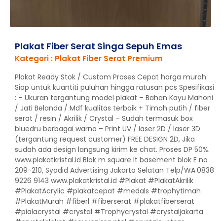
Plakat Fiber Serat Singa Sepuh Emas
Kategori : Plakat Fiber Serat Premium
Plakat Ready Stok / Custom Proses Cepat harga murah
Siap untuk kuantiti puluhan hingga ratusan pcs Spesifikasi
: – Ukuran tergantung model plakat – Bahan Kayu Mahoni
/ Jati Belanda / Mdf kualitas terbaik + Timah putih / fiber
serat / resin / Akrilik / Crystal – Sudah termasuk box
bluedru berbagai warna – Print UV / laser 2D / laser 3D
(tergantung request customer) FREE DESIGN 2D, Jika
sudah ada design langsung kirim ke chat. Proses DP 50%.
www.plakatkristal.id Blok m square lt basement blok E no
209-210, Syadid Advertising Jakarta Selatan Telp/WA.0838
9226 9143 www.plakatkristal.id #Plakat #PlakatAkrilik
#PlakatAcrylic #plakatcepat #medals #trophytimah
#PlakatMurah #fiberl #fiberserat #plakatfiberserat
#pialacrystal #crystal #Trophycrystal #crystaljakarta