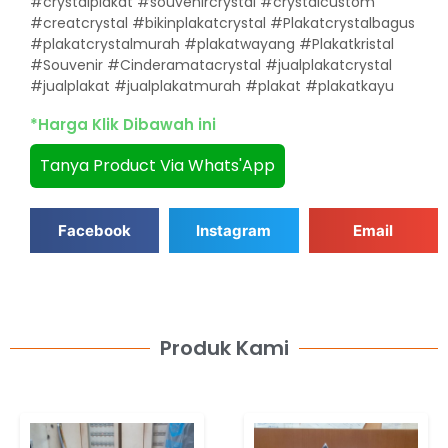
#crystalplakat #souvenircrystal #crystalcustom
#creatcrystal #bikinplakatcrystal #Plakatcrystalbagus
#plakatcrystalmurah #plakatwayang #Plakatkristal
#Souvenir #Cinderamatacrystal #jualplakatcrystal
#jualplakat #jualplakatmurah #plakat #plakatkayu
*Harga Klik Dibawah ini
Tanya Product Via Whats'App
Facebook
Instagram
Email
Produk Kami