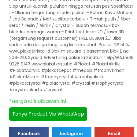
Siap untuk kuantiti puluhan hingga ratusan pcs Spesifikasi
: – Ukuran tergantung model plakat – Bahan Kayu Mahoni
/ Jati Belanda / Mdf kualitas terbaik + Timah putih / fiber
serat / resin / Akrilik / Crystal – Sudah termasuk box
bluedru berbagai warna – Print UV / laser 2D / laser 3D
(tergantung request customer) FREE DESIGN 2D, Jika
sudah ada design langsung kirim ke chat. Proses DP 50%.
www.plakatkristal.id Blok m square lt basement blok E no
209-210, Syadid Advertising. Jakarta Selatan Telp/WA.0838
9226 9143 www.plakatkristal.id #Plakat #PlakatAkrilik
#PlakatAcrylic #plakatcepat #medals #trophytimah
#PlakatMurah #trophycrystal #trophyakrilik
#plakatcrystal #pialacrystal #crystal #Trophycrystal
#crystaljakarta #crystal…
*Harga Klik Dibawah ini
Tanya Product Via Whats'App
Facebook
Instagram
Email