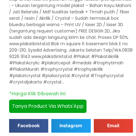
: – Ukuran tergantung model plakat – Bahan Kayu Mahoni
/ Jati Belanda / Mdf kualitas terbaik + Timah putih / fiber
serat / resin / Akrilik / Crystal – Sudah termasuk box
bluedru berbagai warna – Print UV / laser 2D / laser 3D
(tergantung request customer) FREE DESIGN 2D, Jika
sudah ada design langsung kirim ke chat. Proses DP 50%.
www.plakatkristal.id Blok m square lt basement blok E no
209-210, Syadid Advertising. Jakarta Selatan Telp/WA.0838
9226 9143 www.plakatkristal.id #Plakat #PlakatAkrilik
#PlakatAcrylic #plakatcepat #medals #trophytimah
#PlakatMurah #trophycrystal #trophyakrilik
#plakatcrystal #pialacrystal #crystal #Trophycrystal
#crystaljakarta #crystal…
*Harga Klik Dibawah ini
Tanya Product Via Whats'App
Facebook
Instagram
Email