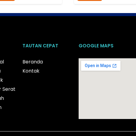
TAUTAN CEPAT
GOOGLE MAPS
al
Beranda
u
Kontak
ik
r Serat
ah
n