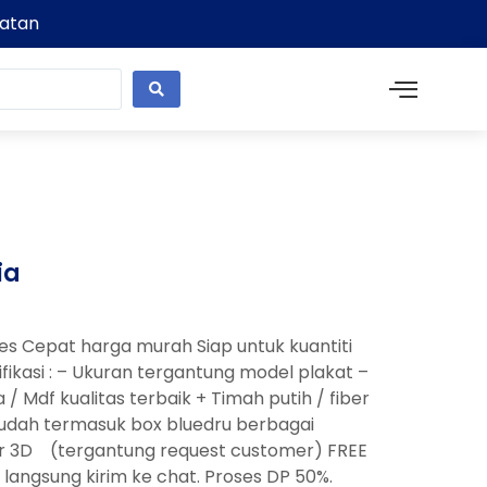
latan
ia
es Cepat harga murah Siap untuk kuantiti
fikasi : – Ukuran tergantung model plakat –
/ Mdf kualitas terbaik + Timah putih / fiber
 – Sudah termasuk box bluedru berbagai
aser 3D (tergantung request customer) FREE
 langsung kirim ke chat. Proses DP 50%.