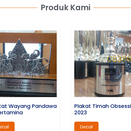
Produk Kami
kat Wayang Pandawa
Plakat Timah Obsess
ertamina
2023
etail
Detail