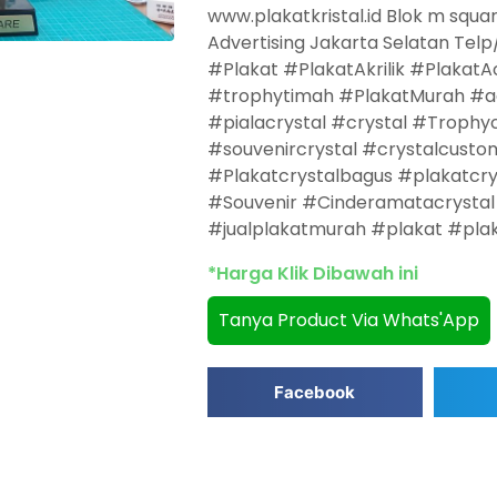
www.plakatkristal.id Blok m squa
Advertising Jakarta Selatan Telp
#Plakat #PlakatAkrilik #Plakat
#trophytimah #PlakatMurah #acry
#pialacrystal #crystal #Trophyc
#souvenircrystal #crystalcustom
#Plakatcrystalbagus #plakatcry
#Souvenir #Cinderamatacrystal #
#jualplakatmurah #plakat #pla
*Harga Klik Dibawah ini
Tanya Product Via Whats'App
Facebook