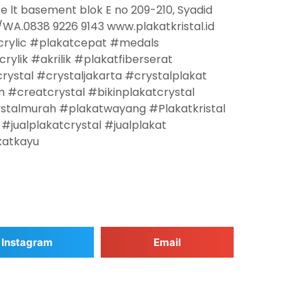
re lt basement blok E no 209-210, Syadid
/WA.0838 9226 9143 www.plakatkristal.id
Acrylic #plakatcepat #medals
lik #akrilik #plakatfiberserat
rystal #crystaljakarta #crystalplakat
 #creatcrystal #bikinplakatcrystal
stalmurah #plakatwayang #Plakatkristal
jualplakatcrystal #jualplakat
katkayu
Instagram
Email