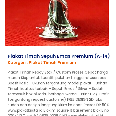
Plakat Timah Sepuh Emas Premium (A-14)
Kategori : Plakat Timah Premium
Plakat Timah Ready Stok / Custom Proses Cepat harga
murah Siap untuk kuantiti puluhan hingga ratusan pcs
Spesifikasi : – Ukuran tergantung model plakat – Bahan
Timah kualitas terbaik – Sepuh Emas / Silver – Sudah
termasuk box bluedru berbagai warna – Print UV / Grafir
(tergantung request customer) FREE DESIGN 2D, Jika
sudah ada design langsung kirim ke chat. Proses DP 50%.
www.plakatkristal.id Blok m square lt basement blok E no
209-210 Telp/WA.0838 9226 9143 www.plakatkristal.id