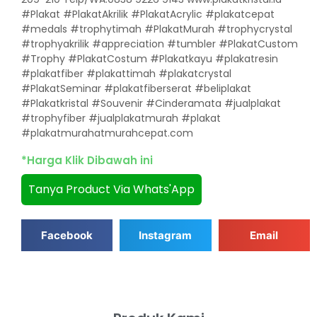
#Plakat #PlakatAkrilik #PlakatAcrylic #plakatcepat
#medals #trophytimah #PlakatMurah #trophycrystal
#trophyakrilik #appreciation #tumbler #PlakatCustom
#Trophy #PlakatCostum #Plakatkayu #plakatresin
#plakatfiber #plakattimah #plakatcrystal
#PlakatSeminar #plakatfiberserat #beliplakat
#Plakatkristal #Souvenir #Cinderamata #jualplakat
#trophyfiber #jualplakatmurah #plakat
#plakatmurahatmurahcepat.com
*Harga Klik Dibawah ini
Tanya Product Via Whats'App
Facebook
Instagram
Email