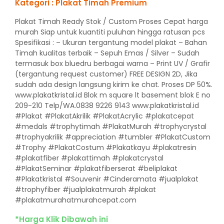
Kategori : Plakat Timah Premium
Plakat Timah Ready Stok / Custom Proses Cepat harga
murah Siap untuk kuantiti puluhan hingga ratusan pcs
Spesifikasi : – Ukuran tergantung model plakat – Bahan
Timah kualitas terbaik – Sepuh Emas / Silver – Sudah
termasuk box bluedru berbagai warna – Print UV / Grafir
(tergantung request customer) FREE DESIGN 2D, Jika
sudah ada design langsung kirim ke chat. Proses DP 50%.
www.plakatkristal.id Blok m square lt basement blok E no
209-210 Telp/WA.0838 9226 9143 www.plakatkristal.id
#Plakat #PlakatAkrilik #PlakatAcrylic #plakatcepat
#medals #trophytimah #PlakatMurah #trophycrystal
#trophyakrilik #appreciation #tumbler #PlakatCustom
#Trophy #PlakatCostum #Plakatkayu #plakatresin
#plakatfiber #plakattimah #plakatcrystal
#PlakatSeminar #plakatfiberserat #beliplakat
#Plakatkristal #Souvenir #Cinderamata #jualplakat
#trophyfiber #jualplakatmurah #plakat
#plakatmurahatmurahcepat.com
*Harga Klik Dibawah ini