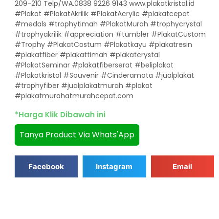
209-210 Telp/WA.0838 9226 9143 www.plakatkristal.id
#Plakat #PlakatAkrilik #PlakatAcrylic #plakatcepat
#medals #trophytimah #PlakatMurah #trophycrystal
#trophyakrilik #appreciation #tumbler #PlakatCustom
#Trophy #PlakatCostum #Plakatkayu #plakatresin
#plakatfiber #plakattimah #plakatcrystal
#PlakatSeminar #plakatfiberserat #beliplakat
#Plakatkristal #Souvenir #Cinderamata #jualplakat
#trophyfiber #jualplakatmurah #plakat
#plakatmurahatmurahcepat.com
*Harga Klik Dibawah ini
Tanya Product Via Whats'App
Facebook
Instagram
Email